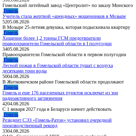
Гомельский литейный завод «Центролит» по заказу Минского
Гомель
Учитель стала жертвой «арендных» мошенников в Мозыре
52
05.08.2026
В Мозыре 25-летняя девушка, которая подыскивала квартиру
Гомель
Хищение более 1,2 тонны ГСМ предотвратили
правоохранители Гомельской области в I полугодии
34
05.08.2026
Правоохранители Гомельской области в первом полугодии
Гомель
Лесной пожар в Гомельской области тушат с воздуха
десятками тонн воды
50
04.08.2026
В Житковичском районе Гомельской области продолжают
Гомель
Гомель и еще 176 населенных пунктов исключат из зон
радиоактивного загрязнения
42
04.08.2026
С 1 января 2027 года в Беларуси начнет действовать
Гомель
Резидент СЭЗ «Гомель-Ратон» установил очередной
производственный рекорд
33
04.08.2026