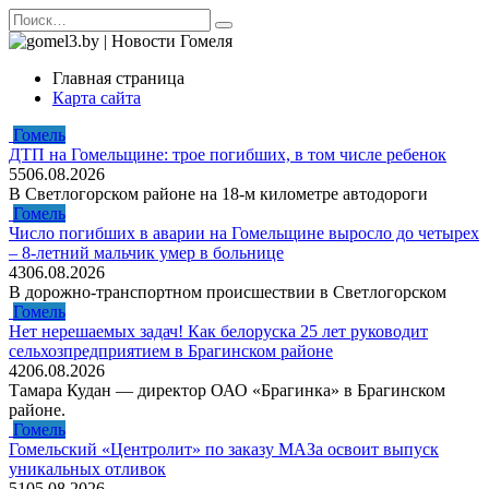
Перейти
Search
к
for:
содержанию
Главная страница
Карта сайта
Гомель
ДТП на Гомельщине: трое погибших, в том числе ребенок
55
06.08.2026
В Светлогорском районе на 18-м километре автодороги
Гомель
Число погибших в аварии на Гомельщине выросло до четырех
– 8-летний мальчик умер в больнице
43
06.08.2026
В дорожно-транспортном происшествии в Светлогорском
Гомель
Нет нерешаемых задач! Как белоруска 25 лет руководит
сельхозпредприятием в Брагинском районе
42
06.08.2026
Тамара Кудан — директор ОАО «Брагинка» в Брагинском
районе.
Гомель
Гомельский «Центролит» по заказу МАЗа освоит выпуск
уникальных отливок
51
05.08.2026