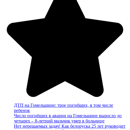
ДТП на Гомельщине: трое погибших, в том числе
ребенок
Число погибших в аварии на Гомельщине выросло до
четырех – 8-летний мальчик умер в больнице
Нет нерешаемых задач! Как белоруска 25 лет руководит