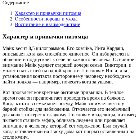
Содержание
Характер и привычки питомца
Особенности породы и ухода
Воспитание и взаимодействие
Характер и привычки питомца
Майк весит 8,5 килограммов. Его хозяйка, Инга Кардаш,
описывает кота как спокойное животное. Он избирателен в
общении и подпускает к себе не каждого человека. Основное
внимание Майк уделяет старшей дочери семьи, Виктории, и
может спать с ней на одной кровати. По словам Инги, для
установления контакта постороннему человеку необходимо
найти подход — например, почесать кота за ушами.
Кот проявляет конкретные бытовые привычки. В тёплое
время года он предпочитает проводить время на балконе.
Когда кто-то в семье моет посуду, Майк занимает место у
барной стойки для наблюдения. Отмечается его необычный
для кошек интерес к сладкому. По словам владелицы, питомец
пытается стащить зефир, облизать леденец или проявляет
внимание к человеку, который ест мороженое. Был случай,
когда оставленный на Пасху дома кот погрыз оставленный на
столе кулич.