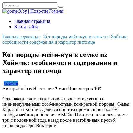
Перейти
Search
к
for:
содержанию
Главная страница
Карта сайта
Главная страница
»
Кот породы мейн-кун в семье из Хойник:
особенности содержания и характер питомца
Кот породы мейн-кун в семье из
Хойник: особенности содержания и
характер питомца
Гомель
Автор
adminas
На чтение
2 мин
Просмотров
109
Содержание домашних животных часто связано с
индивидуальными особенностями конкретной породы. Семья
Кардаш из Хойник делится опытом проживания с котом
породы мейн-кун по кличке Майк. Питомец появился в доме
три с половиной года назад после настойчивых просьб
старшей дочери Виктории.