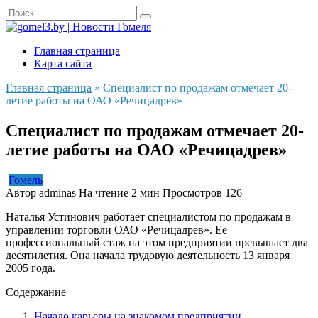
Перейти
Search
к
for:
содержанию
Главная страница
Карта сайта
Главная страница
»
Специалист по продажам отмечает 20-
летие работы на ОАО «Речицадрев»
Специалист по продажам отмечает 20-
летие работы на ОАО «Речицадрев»
Гомель
Автор
adminas
На чтение
2 мин
Просмотров
126
Наталья Устинович работает специалистом по продажам в
управлении торговли ОАО «Речицадрев». Ее
профессиональный стаж на этом предприятии превышает два
десятилетия. Она начала трудовую деятельность 13 января
2005 года.
Содержание
Начало карьеры на знакомом предприятии