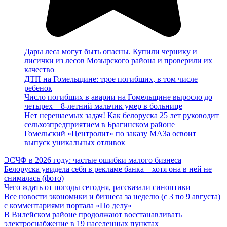
Дары леса могут быть опасны. Купили чернику и
лисички из лесов Мозырского района и проверили их
качество
ДТП на Гомельщине: трое погибших, в том числе
ребенок
Число погибших в аварии на Гомельщине выросло до
четырех – 8-летний мальчик умер в больнице
Нет нерешаемых задач! Как белоруска 25 лет руководит
сельхозпредприятием в Брагинском районе
Гомельский «Центролит» по заказу МАЗа освоит
выпуск уникальных отливок
ЭСЧФ в 2026 году: частые ошибки малого бизнеса
Белоруска увидела себя в рекламе банка – хотя она в ней не
снималась (фото)
Чего ждать от погоды сегодня, рассказали синоптики
Все новости экономики и бизнеса за неделю (с 3 по 9 августа)
с комментариями портала «По делу»
В Вилейском районе продолжают восстанавливать
электроснабжение в 19 населенных пунктах