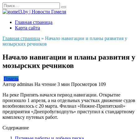
Перейти
Search
к
for:
содержанию
Главная страница
Карта сайта
Главная страница
»
Начало навигации и планы развития у
мозырских речников
Начало навигации и планы развития у
мозырских речников
Гомель
Автор
adminas
На чтение
3 мин
Просмотров
109
На реке Припять начался период навигации. Открытие
произошло 1 апреля, а на отдельных участках движение судов
возобновилось с 20 марта. Филиал «Нижне-Припятский»
предприятия «Днепробугводпуть» приступил к стандартному
комплексу путевых работ.
Содержание
Путевые работы и добыча песка