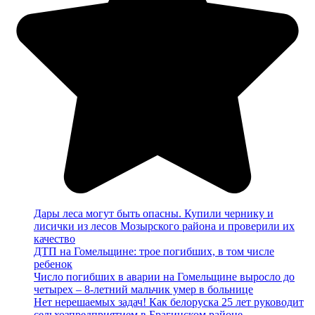
Дары леса могут быть опасны. Купили чернику и
лисички из лесов Мозырского района и проверили их
качество
ДТП на Гомельщине: трое погибших, в том числе
ребенок
Число погибших в аварии на Гомельщине выросло до
четырех – 8-летний мальчик умер в больнице
Нет нерешаемых задач! Как белоруска 25 лет руководит
сельхозпредприятием в Брагинском районе