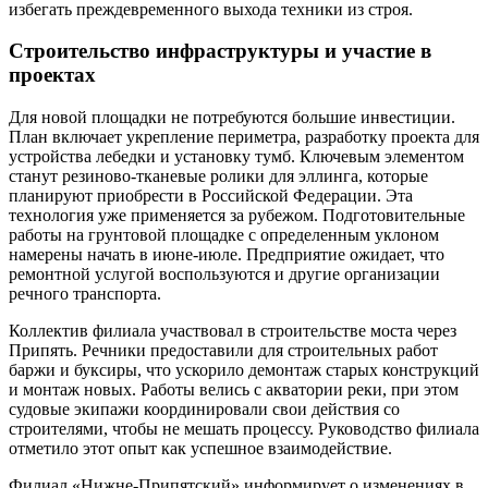
избегать преждевременного выхода техники из строя.
Строительство инфраструктуры и участие в
проектах
Для новой площадки не потребуются большие инвестиции.
План включает укрепление периметра, разработку проекта для
устройства лебедки и установку тумб. Ключевым элементом
станут резиново-тканевые ролики для эллинга, которые
планируют приобрести в Российской Федерации. Эта
технология уже применяется за рубежом. Подготовительные
работы на грунтовой площадке с определенным уклоном
намерены начать в июне-июле. Предприятие ожидает, что
ремонтной услугой воспользуются и другие организации
речного транспорта.
Коллектив филиала участвовал в строительстве моста через
Припять. Речники предоставили для строительных работ
баржи и буксиры, что ускорило демонтаж старых конструкций
и монтаж новых. Работы велись с акватории реки, при этом
судовые экипажи координировали свои действия со
строителями, чтобы не мешать процессу. Руководство филиала
отметило этот опыт как успешное взаимодействие.
Филиал «Нижне-Припятский» информирует о изменениях в