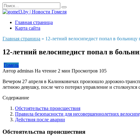
Перейти
Search
к
for:
содержанию
Главная страница
Карта сайта
Главная страница
»
12-летний велосипедист попал в больницу 
12-летний велосипедист попал в больни
Гомель
Автор
adminas
На чтение
2 мин
Просмотров
105
Вечером 27 апреля в Калинковичах произошло дорожно-транспор
летнюю девушку, после чего потерял управление и столкнулся 
Содержание
Обстоятельства происшествия
Правила безопасности для несовершеннолетних велосип
Действия после аварии
Обстоятельства происшествия