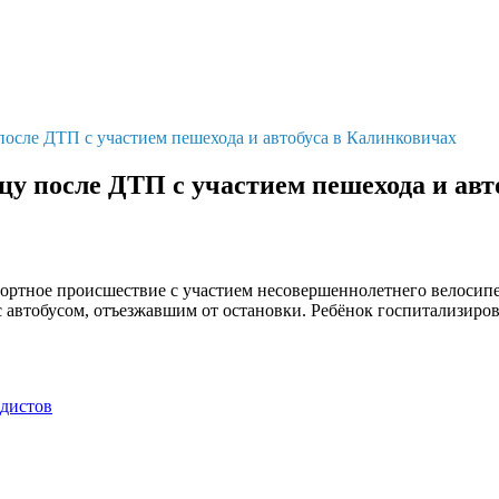
после ДТП с участием пешехода и автобуса в Калинковичах
цу после ДТП с участием пешехода и ав
тное происшествие с участием несовершеннолетнего велосипедис
с автобусом, отъезжавшим от остановки. Ребёнок госпитализиров
едистов