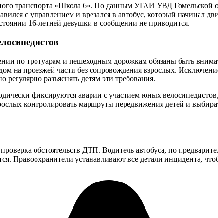
ного транспорта «Школа 6». По данным УГАИ УВД Гомельской обл
вился с управлением и врезался в автобус, который начинал дви
стоянии 16-летней девушки в сообщении не приводится.
елосипедистов
ении по тротуарам и пешеходным дорожкам обязаны быть внимат
педом на проезжей части без сопровождения взрослых. Исключен
 регулярно разъяснять детям эти требования.
дически фиксируются аварии с участием юных велосипедистов,
ослых контролировать маршруты передвижения детей и выбирать
 проверка обстоятельств ДТП. Водитель автобуса, по предвари
ется. Правоохранители устанавливают все детали инцидента, что