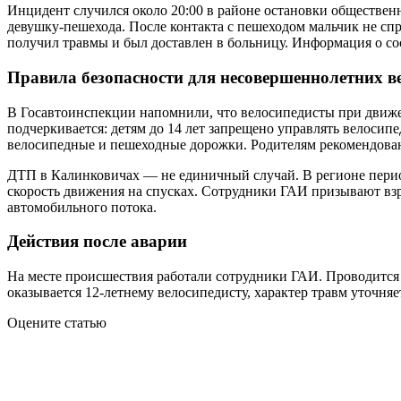
Инцидент случился около 20:00 в районе остановки обществен
девушку-пешехода. После контакта с пешеходом мальчик не спра
получил травмы и был доставлен в больницу. Информация о со
Правила безопасности для несовершеннолетних в
В Госавтоинспекции напомнили, что велосипедисты при движ
подчеркивается: детям до 14 лет запрещено управлять велоси
велосипедные и пешеходные дорожки. Родителям рекомендовано
ДТП в Калинковичах — не единичный случай. В регионе перио
скорость движения на спусках. Сотрудники ГАИ призывают взр
автомобильного потока.
Действия после аварии
На месте происшествия работали сотрудники ГАИ. Проводится
оказывается 12-летнему велосипедисту, характер травм уточня
Оцените статью