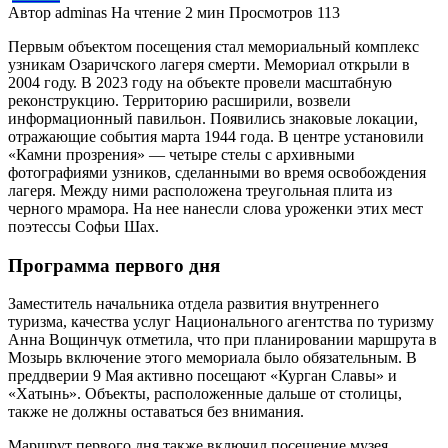
Автор
adminas
На чтение
2 мин
Просмотров
113
Первым объектом посещения стал мемориальный комплекс
узникам Озаричского лагеря смерти. Мемориал открыли в
2004 году. В 2023 году на объекте провели масштабную
реконструкцию. Территорию расширили, возвели
информационный павильон. Появились знаковые локации,
отражающие события марта 1944 года. В центре установили
«Камни прозрения» — четыре стелы с архивными
фотографиями узников, сделанными во время освобождения
лагеря. Между ними расположена треугольная плита из
черного мрамора. На нее нанесли слова уроженки этих мест
поэтессы Софьи Шах.
Программа первого дня
Заместитель начальника отдела развития внутреннего
туризма, качества услуг Национального агентства по туризму
Анна Вощинчук отметила, что при планировании маршрута в
Мозырь включение этого мемориала было обязательным. В
преддверии 9 Мая активно посещают «Курган Славы» и
«Хатынь». Объекты, расположенные дальше от столицы,
также не должны оставаться без внимания.
Маршрут первого дня также включил посещение музея