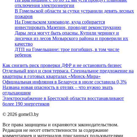
отключения электроэнергии
В Гомельской области за сутки устранили девять лесных
пожаров
На Гомельском химзаводе, куда собирается
инвестировать Мазепин, проводят реконструкцию
Дары леса могут быть опасны. Купили чернику и
лисички из лесов Мозырского района и проверили их
качество
ДТП на Гомельщине: трое погибших, в том числе
ребенок
Как снизить риск проверки ДФР и не остановить бизнес
Отдельный вход и своя терраса. Специальное предложение на
квартиры в готовых кварталах «Минск-Мира»
Официальная инфляция в Беларуси в июле составила 0,3%
Названа новая опасность в отелях – что нужно знать
отдыхающим
Электроснабжение в Брестской области восстанавливают
более 190 энергетиков
© 2026 gomel3.by
Все права защищены и охраняются законодательством.
Редакция не несет ответственности за содержание
комментариев и материалов присланных пользователями