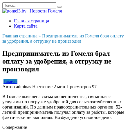
Перейти
Search
к
for:
содержанию
Главная страница
Карта сайта
Главная страница
»
Предприниматель из Гомеля брал оплату
за удобрения, а отгрузку не производил
Предприниматель из Гомеля брал
оплату за удобрения, а отгрузку не
производил
Гомель
Автор
adminas
На чтение
2 мин
Просмотров
97
В Гомеле выявлена схема мошенничества, связанная с
услугами по погрузке удобрений для сельскохозяйственных
организаций. По данным правоохранительных органов, 52-
летний предприниматель получал оплату за работы, которые
фактически не выполнял. Возбуждено уголовное дело.
Содержание