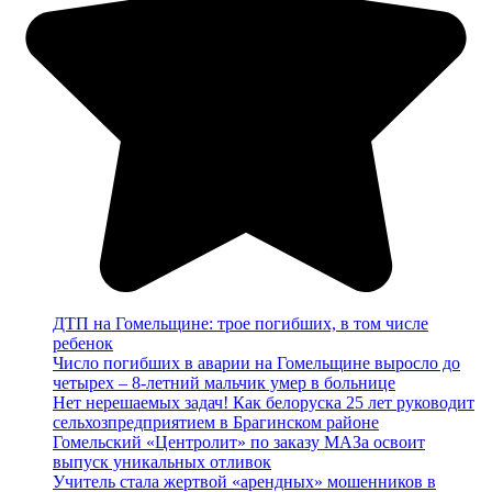
ДТП на Гомельщине: трое погибших, в том числе
ребенок
Число погибших в аварии на Гомельщине выросло до
четырех – 8-летний мальчик умер в больнице
Нет нерешаемых задач! Как белоруска 25 лет руководит
сельхозпредприятием в Брагинском районе
Гомельский «Центролит» по заказу МАЗа освоит
выпуск уникальных отливок
Учитель стала жертвой «арендных» мошенников в