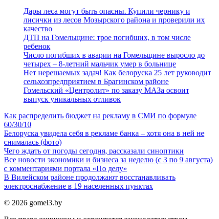
Дары леса могут быть опасны. Купили чернику и
лисички из лесов Мозырского района и проверили их
качество
ДТП на Гомельщине: трое погибших, в том числе
ребенок
Число погибших в аварии на Гомельщине выросло до
четырех – 8-летний мальчик умер в больнице
Нет нерешаемых задач! Как белоруска 25 лет руководит
сельхозпредприятием в Брагинском районе
Гомельский «Центролит» по заказу МАЗа освоит
выпуск уникальных отливок
Как распределить бюджет на рекламу в СМИ по формуле
60/30/10
Белоруска увидела себя в рекламе банка – хотя она в ней не
снималась (фото)
Чего ждать от погоды сегодня, рассказали синоптики
Все новости экономики и бизнеса за неделю (с 3 по 9 августа)
с комментариями портала «По делу»
В Вилейском районе продолжают восстанавливать
электроснабжение в 19 населенных пунктах
© 2026 gomel3.by