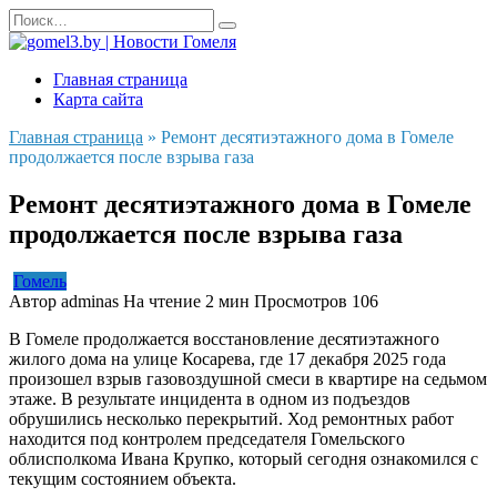
Перейти
Search
к
for:
содержанию
Главная страница
Карта сайта
Главная страница
»
Ремонт десятиэтажного дома в Гомеле
продолжается после взрыва газа
Ремонт десятиэтажного дома в Гомеле
продолжается после взрыва газа
Гомель
Автор
adminas
На чтение
2 мин
Просмотров
106
В Гомеле продолжается восстановление десятиэтажного
жилого дома на улице Косарева, где 17 декабря 2025 года
произошел взрыв газовоздушной смеси в квартире на седьмом
этаже. В результате инцидента в одном из подъездов
обрушились несколько перекрытий. Ход ремонтных работ
находится под контролем председателя Гомельского
облисполкома Ивана Крупко, который сегодня ознакомился с
текущим состоянием объекта.