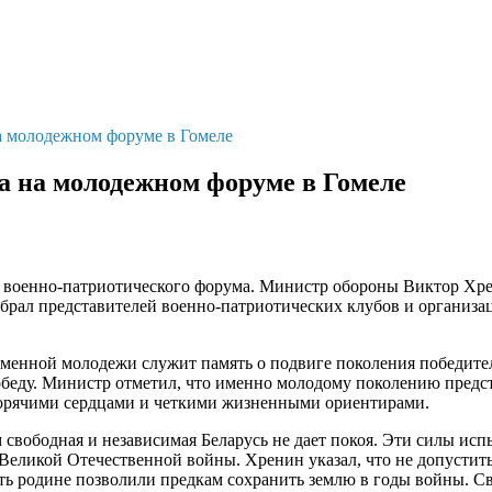
а молодежном форуме в Гомеле
а на молодежном форуме в Гомеле
го военно-патриотического форума. Министр обороны Виктор Хр
рал представителей военно-патриотических клубов и организаци
енной молодежи служит память о подвиге поколения победителе
еду. Министр отметил, что именно молодому поколению предсто
горячими сердцами и четкими жизненными ориентирами.
 свободная и независимая Беларусь не дает покоя. Эти силы ис
еликой Отечественной войны. Хренин указал, что не допустить 
сть родине позволили предкам сохранить землю в годы войны. С