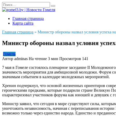
Перейти
Search
к
for:
содержанию
Главная страница
Карта сайта
Главная страница
»
Министр обороны назвал условия успеха н
Министр обороны назвал условия успех
Гомель
Автор
adminas
На чтение
3 мин
Просмотров
141
7 мая в Гомеле состоялось пленарное заседание II Молодежно
значимость мероприятия для амбициозной молодежи. Форум соб
значимым событием в календаре молодежных мероприятий.
Хренин подчеркнул, что основой жизненных ориентиров соврем
героическими предками, которые подарили стране Великую Поб
охарактеризовал участников форума как юношей и девушек с 
Министр заявил, что сегодня в мире существуют силы, которым
уничтожить независимость, начиная с переписывания истории В
возможно только через единство народа. Единство и преданно