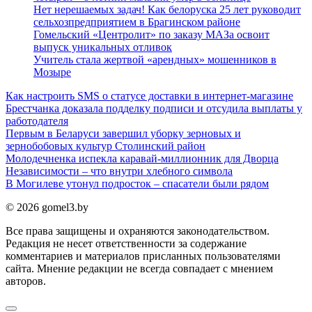
Нет нерешаемых задач! Как белоруска 25 лет руководит
сельхозпредприятием в Брагинском районе
Гомельский «Центролит» по заказу МАЗа освоит
выпуск уникальных отливок
Учитель стала жертвой «арендных» мошенников в
Мозыре
Как настроить SMS о статусе доставки в интернет-магазине
Брестчанка доказала подделку подписи и отсудила выплаты у
работодателя
Первым в Беларуси завершил уборку зерновых и
зернобобовых культур Столинский район
Молодечненка испекла каравай-миллионник для Дворца
Независимости – что внутри хлебного символа
В Могилеве утонул подросток – спасатели были рядом
© 2026 gomel3.by
Все права защищены и охраняются законодательством.
Редакция не несет ответственности за содержание
комментариев и материалов присланных пользователями
сайта. Мнение редакции не всегда совпадает с мнением
авторов.