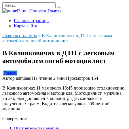
Перейти
Search
к
for:
содержанию
Главная страница
Карта сайта
Главная страница
»
В Калинковичах в ДТП с легковым
автомобилем погиб мотоциклист
В Калинковичах в ДТП с легковым
автомобилем погиб мотоциклист
Гомель
Автор
adminas
На чтение
2 мин
Просмотров
154
В Калинковичах 11 мая около 16:45 произошло столкновение
легкового автомобиля и мотоцикла. Мотоциклист, мужчина
26 лет, был доставлен в больницу, где скончался от
полученных травм. Водитель легковушки – 69-летний
мужчина.
Содержание
Обстоятельства аварии