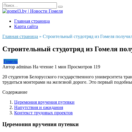
Перейти
Search
к
for:
содержанию
Главная страница
Карта сайта
Главная страница
»
Строительный студотряд из Гомеля получи
Строительный студотряд из Гомеля пол
Гомель
Автор
adminas
На чтение
1 мин
Просмотров
119
20 студентов Белорусского государственного университета тра
трудиться монтерами на железной дороге. Это первый подобный
Содержание
Церемония вручения путевки
Напутствия и ожидания
Контекст трудовых проектов
Церемония вручения путевки