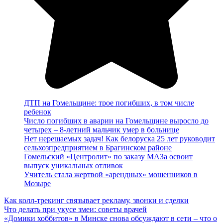
ДТП на Гомельщине: трое погибших, в том числе
ребенок
Число погибших в аварии на Гомельщине выросло до
четырех – 8-летний мальчик умер в больнице
Нет нерешаемых задач! Как белоруска 25 лет руководит
сельхозпредприятием в Брагинском районе
Гомельский «Центролит» по заказу МАЗа освоит
выпуск уникальных отливок
Учитель стала жертвой «арендных» мошенников в
Мозыре
Как колл-трекинг связывает рекламу, звонки и сделки
Что делать при укусе змеи: советы врачей
«Домики хоббитов» в Минске снова обсуждают в сети – что о