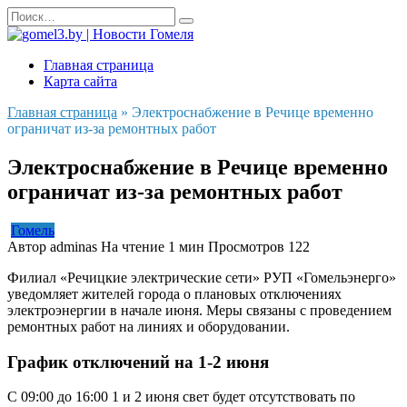
Перейти
Search
к
for:
содержанию
Главная страница
Карта сайта
Главная страница
»
Электроснабжение в Речице временно
ограничат из-за ремонтных работ
Электроснабжение в Речице временно
ограничат из-за ремонтных работ
Гомель
Автор
adminas
На чтение
1 мин
Просмотров
122
Филиал «Речицкие электрические сети» РУП «Гомельэнерго»
уведомляет жителей города о плановых отключениях
электроэнергии в начале июня. Меры связаны с проведением
ремонтных работ на линиях и оборудовании.
График отключений на 1-2 июня
С 09:00 до 16:00 1 и 2 июня свет будет отсутствовать по