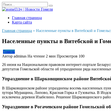
Перейти
Search
к
for:
содержанию
Главная страница
Карта сайта
Главная страница
»
Населенные пункты в Витебской и Гомельс
Населенные пункты в Витебской и Гом
Гомель
Автор
adminas
На чтение
2 мин
Просмотров
100
26 июня на Национальном правовом интернет-портале Беларус
депутатов Гомельской области об упразднении ряда населенных
Упразднение в Шарковщинском районе Витебской
В Шарковщинском районе упразднены восемь населенных пункт
хутора Муращина, Липово, Красная Горка и Гузоватка. В Иодс
исключена деревня Изабелино. Решение Шарковщинского район
Упразднение в Рогачевском районе Гомельской о