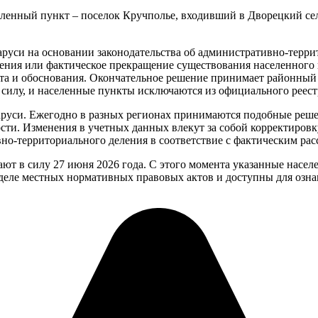
еленный пункт – поселок Кручполье, входивший в Дворецкий се
аруси на основании законодательства об административно-терр
ения или фактическое прекращение существования населенного
ета и обоснования. Окончательное решение принимает районный
 силу, и населенные пункты исключаются из официального реес
аруси. Ежегодно в разных регионах принимаются подобные решен
сти. Изменения в учетных данных влекут за собой корректировк
о-территориального деления в соответствие с фактическим рас
ают в силу 27 июня 2026 года. С этого момента указанные нас
деле местных нормативных правовых актов и доступны для озна