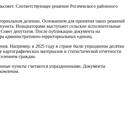
льсовет. Соответствующее решение Рогачевского районного
иториальном делении. Основанием для принятия таких решений
 пункта. Инициаторами выступают сельские исполнительные
 Совет депутатов. После публикации документа на
тра административно-территориальных единиц.
ия. Например, в 2025 году в стране были упразднены десятки
у картографических материалов и статистической отчетности.
селением граждан.
еленные пункты считаются упраздненными. Документы
комления.