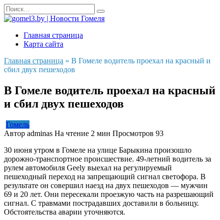
Перейти
Search
к
for:
содержанию
Главная страница
Карта сайта
Главная страница
»
В Гомеле водитель проехал на красный и
сбил двух пешеходов
В Гомеле водитель проехал на красный
и сбил двух пешеходов
Гомель
Автор
adminas
На чтение
2 мин
Просмотров
93
30 июня утром в Гомеле на улице Барыкина произошло
дорожно-транспортное происшествие. 49-летний водитель за
рулем автомобиля Geely выехал на регулируемый
пешеходный переход на запрещающий сигнал светофора. В
результате он совершил наезд на двух пешеходов — мужчин
69 и 20 лет. Они пересекали проезжую часть на разрешающий
сигнал. С травмами пострадавших доставили в больницу.
Обстоятельства аварии уточняются.