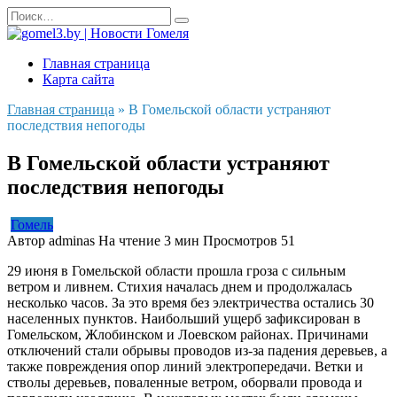
Перейти
Search
к
for:
содержанию
Главная страница
Карта сайта
Главная страница
»
В Гомельской области устраняют
последствия непогоды
В Гомельской области устраняют
последствия непогоды
Гомель
Автор
adminas
На чтение
3 мин
Просмотров
51
29 июня в Гомельской области прошла гроза с сильным
ветром и ливнем. Стихия началась днем и продолжалась
несколько часов. За это время без электричества остались 30
населенных пунктов. Наибольший ущерб зафиксирован в
Гомельском, Жлобинском и Лоевском районах. Причинами
отключений стали обрывы проводов из-за падения деревьев, а
также повреждения опор линий электропередачи. Ветки и
стволы деревьев, поваленные ветром, оборвали провода и