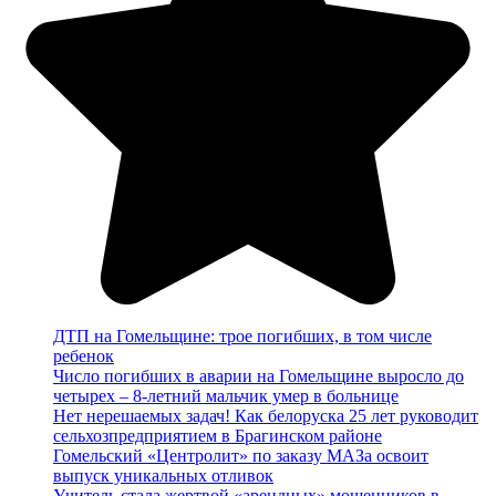
ДТП на Гомельщине: трое погибших, в том числе
ребенок
Число погибших в аварии на Гомельщине выросло до
четырех – 8-летний мальчик умер в больнице
Нет нерешаемых задач! Как белоруска 25 лет руководит
сельхозпредприятием в Брагинском районе
Гомельский «Центролит» по заказу МАЗа освоит
выпуск уникальных отливок
Учитель стала жертвой «арендных» мошенников в