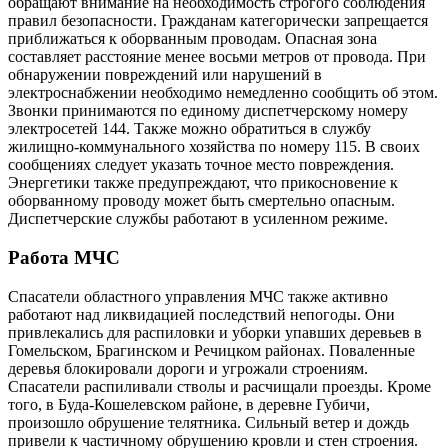
обращают внимание на необходимость строгого соблюдения
правил безопасности. Гражданам категорически запрещается
приближаться к оборванным проводам. Опасная зона
составляет расстояние менее восьми метров от провода. При
обнаружении повреждений или нарушений в
электроснабжении необходимо немедленно сообщить об этом.
Звонки принимаются по единому диспетчерскому номеру
электросетей 144. Также можно обратиться в службу
жилищно-коммунального хозяйства по номеру 115. В своих
сообщениях следует указать точное место повреждения.
Энергетики также предупреждают, что прикосновение к
оборванному проводу может быть смертельно опасным.
Диспетчерские службы работают в усиленном режиме.
Работа МЧС
Спасатели областного управления МЧС также активно
работают над ликвидацией последствий непогоды. Они
привлекались для распиловки и уборки упавших деревьев в
Гомельском, Брагинском и Речицком районах. Поваленные
деревья блокировали дороги и угрожали строениям.
Спасатели распиливали стволы и расчищали проезды. Кроме
того, в Буда-Кошелевском районе, в деревне Губичи,
произошло обрушение телятника. Сильный ветер и дождь
привели к частичному обрушению кровли и стен строения.