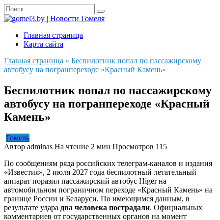
Перейти
Search
к
for:
содержанию
Главная страница
Карта сайта
Главная страница
»
Беспилотник попал по пассажирскому
автобусу на погранпереходе «Красный Камень»
Беспилотник попал по пассажирскому
автобусу на погранпереходе «Красный
Камень»
Гомель
Автор
adminas
На чтение
2 мин
Просмотров
115
По сообщениям ряда российских телеграм‑каналов и издания
«Известия», 2 июля 2027 года беспилотный летательный
аппарат поразил пассажирский автобус Higer на
автомобильном пограничном переходе «Красный Камень» на
границе России и Беларуси. По имеющимся данным, в
результате удара
два человека пострадали
. Официальных
комментариев от государственных органов на момент