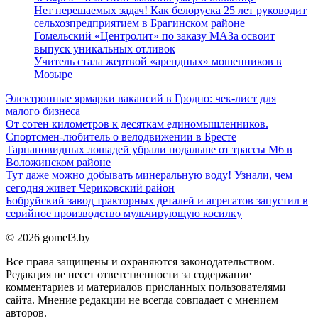
Нет нерешаемых задач! Как белоруска 25 лет руководит
сельхозпредприятием в Брагинском районе
Гомельский «Центролит» по заказу МАЗа освоит
выпуск уникальных отливок
Учитель стала жертвой «арендных» мошенников в
Мозыре
Электронные ярмарки вакансий в Гродно: чек-лист для
малого бизнеса
От сотен километров к десяткам единомышленников.
Спортсмен-любитель о велодвижении в Бресте
Тарпановидных лошадей убрали подальше от трассы М6 в
Воложинском районе
Тут даже можно добывать минеральную воду! Узнали, чем
сегодня живет Чериковский район
Бобруйский завод тракторных деталей и агрегатов запустил в
серийное производство мульчирующую косилку
© 2026 gomel3.by
Все права защищены и охраняются законодательством.
Редакция не несет ответственности за содержание
комментариев и материалов присланных пользователями
сайта. Мнение редакции не всегда совпадает с мнением
авторов.