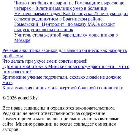
Число погибших в аварии на Гомельщине выросло до
четырех – 8-летний мальчик умер в больнице
Нет нерешаемых задач! Как белоруска 25 лет руководит
сельхозпредприятием в Брагинском районе
Гомельский «Центролит» по заказу МАЗа освоит
выпуск уникальных отливок
Учитель стала жертвой «арендных» мошенников в
Мозыре
Речевая аналитика звонков для малого бизнеса: как находить
проблемы
Что делать при укусе змеи: советы врачей
«Домики хоббитов» в Минске снова обсуждают в сети – что о
них известно?
Британские ученые подсчитали, сколько людей не должно
жить
Как армянская вишня стала жертвой большой геополитики
© 2026 gomel3.by
Все права защищены и охраняются законодательством.
Редакция не несет ответственности за содержание
комментариев и материалов присланных пользователями
сайта. Мнение редакции не всегда совпадает с мнением
авторов.