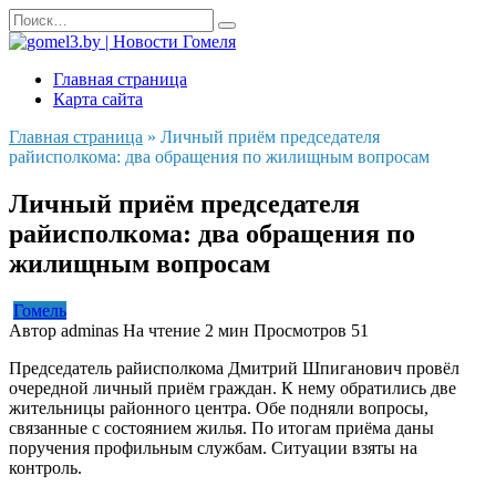
Перейти
Search
к
for:
содержанию
Главная страница
Карта сайта
Главная страница
»
Личный приём председателя
райисполкома: два обращения по жилищным вопросам
Личный приём председателя
райисполкома: два обращения по
жилищным вопросам
Гомель
Автор
adminas
На чтение
2 мин
Просмотров
51
Председатель райисполкома Дмитрий Шпиганович провёл
очередной личный приём граждан. К нему обратились две
жительницы районного центра. Обе подняли вопросы,
связанные с состоянием жилья. По итогам приёма даны
поручения профильным службам. Ситуации взяты на
контроль.