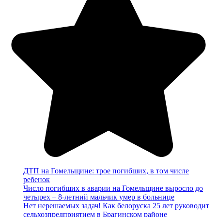
ДТП на Гомельщине: трое погибших, в том числе
ребенок
Число погибших в аварии на Гомельщине выросло до
четырех – 8-летний мальчик умер в больнице
Нет нерешаемых задач! Как белоруска 25 лет руководит
сельхозпредприятием в Брагинском районе