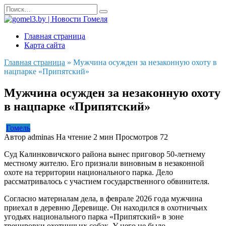
Перейти
Search
к
for:
содержанию
Главная страница
Карта сайта
Главная страница
»
Мужчина осужден за незаконную охоту в
нацпарке «Припятский»
Мужчина осужден за незаконную охоту
в нацпарке «Припятский»
Гомель
Автор
adminas
На чтение
2 мин
Просмотров
72
Суд Калинковичского района вынес приговор 50-летнему
местному жителю. Его признали виновным в незаконной
охоте на территории национального парка. Дело
рассматривалось с участием государственного обвинителя.
Согласно материалам дела, в феврале 2026 года мужчина
приехал в деревню Деревище. Он находился в охотничьих
угодьях национального парка «Припятский» в зоне
тренировки охотничьих собак. У него не было