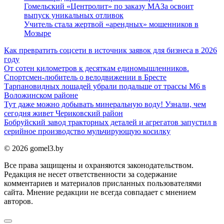
Гомельский «Центролит» по заказу МАЗа освоит
выпуск уникальных отливок
Учитель стала жертвой «арендных» мошенников в
Мозыре
Как превратить соцсети в источник заявок для бизнеса в 2026
году
От сотен километров к десяткам единомышленников.
Спортсмен-любитель о велодвижении в Бресте
Тарпановидных лошадей убрали подальше от трассы М6 в
Воложинском районе
Тут даже можно добывать минеральную воду! Узнали, чем
сегодня живет Чериковский район
Бобруйский завод тракторных деталей и агрегатов запустил в
серийное производство мульчирующую косилку
© 2026 gomel3.by
Все права защищены и охраняются законодательством.
Редакция не несет ответственности за содержание
комментариев и материалов присланных пользователями
сайта. Мнение редакции не всегда совпадает с мнением
авторов.