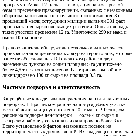
программа «Мак». Её цель — ликвидация наркосырьевой
базы и пресечение правонарушений, связанных с незаконным
оборотом наркотиков растительного происхождения. За
прошедший месяц сотрудники милиции выявили 331 факт
произрастания наркосодержащих растений. Общая площадь
таких участков превысила 12 га. Уничтожено 290 кг мака и
около 10 т конопли.
Правоохранители обнаружили несколько крупных очагов
произрастания запрещённых культур на территориях, которые
ранее не обследовались. В Гомельском районе в двух
населённых пунктах на общей площади 5 га уничтожено
более 4,5 т незаконных посевов. В Петриковском районе
ликвидировано 100 кг сырья на площади 0,3 га.
Частные подворья и ответственность
Запрещённые к возделыванию растения нашли и на частных
подворьях. В Брагинском районе на приусадебном участке
местной жительницы уничтожено 20 кг мака. В Речицком
районе на подворье пенсионерки — более 4 кг сырья, в
Чечерском районе у сельчанки ликвидировано более 3 кг.
Всего установлено 9 фактов незаконных посевов на
территории частных домовладений. Их владельцев привлекли