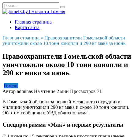
Перейти
Search
к
for:
содержанию
Главная страница
Карта сайта
Главная страница
»
Правоохранители Гомельской области
уничтожили около 10 тонн конопли и 290 кг мака за июнь
Правоохранители Гомельской области
уничтожили около 10 тонн конопли и
290 кг мака за июнь
Гомель
Автор
adminas
На чтение
2 мин
Просмотров
71
В Гомельской области за первый месяц лета сотрудники
милиции уничтожили 290 кг мака и около 10 тонн конопли.
Об этом сообщили в УВД облисполкома.
Спецпрограмма «Мак» и первые результаты
С 1 июня по 15 сентября в регионе проходит специальная