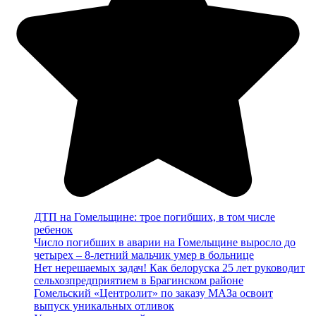
ДТП на Гомельщине: трое погибших, в том числе
ребенок
Число погибших в аварии на Гомельщине выросло до
четырех – 8-летний мальчик умер в больнице
Нет нерешаемых задач! Как белоруска 25 лет руководит
сельхозпредприятием в Брагинском районе
Гомельский «Центролит» по заказу МАЗа освоит
выпуск уникальных отливок