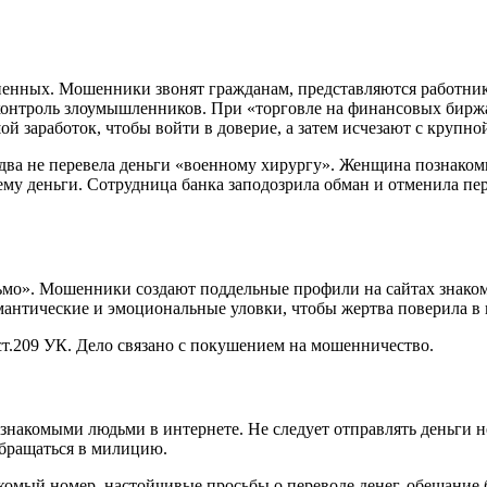
аненных. Мошенники звонят гражданам, представляются работни
д контроль злоумышленников. При «торговле на финансовых бир
й заработок, чтобы войти в доверие, а затем исчезают с крупно
едва не перевела деньги «военному хирургу». Женщина познако
му деньги. Сотрудница банка заподозрила обман и отменила пер
о». Мошенники создают поддельные профили на сайтах знакомств
мантические и эмоциональные уловки, чтобы жертва поверила в
 ст.209 УК. Дело связано с покушением на мошенничество.
накомыми людьми в интернете. Не следует отправлять деньги н
бращаться в милицию.
мый номер, настойчивые просьбы о переводе денег, обещание бы