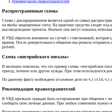
Рекомендации правоохранителей
Распространенные схемы
Схема с декларированием является одной из самых распростр
на якобы защищенные счета. На практике средства уходят по
высокодоходные проекты. Вначале они могут показать небольшо
В УВД обратили внимание на случай с гомельчанкой, которая 
врачом. После доверительного общения она решила отправить е
рублей.
Схема «нигерийского письма»
В милиции пояснили, что это пример схемы «нигерийское письм
приезд, лечение или другие нужды. При этом используются ро
По данному факту возбуждено уголовное дело по ч.1 ст.14, ч.1
Рекомендации правоохранителей
В УВД призвали граждан быть осторожными при общении с нез
сообщать свои личные данные. При любых сомнениях нужно о
Распознать мошенника можно по нескольким признакам: незнако