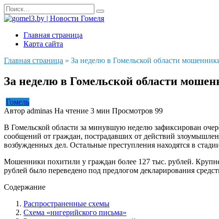
Перейти
Search
к
for:
содержанию
Главная страница
Карта сайта
Главная страница
»
За неделю в Гомельской области мошенники
За неделю в Гомельской области мошенн
Гомель
Автор
adminas
На чтение
3 мин
Просмотров
99
В Гомельской области за минувшую неделю зафиксирован оче
сообщений от граждан, пострадавших от действий злоумышленн
возбужденных дел. Остальные преступления находятся в стадии
Мошенники похитили у граждан более 127 тыс. рублей. Крупне
рублей было переведено под предлогом декларирования средств
Содержание
Распространенные схемы
Схема «нигерийского письма»