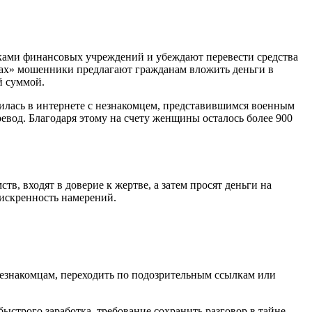
ками финансовых учреждений и убеждают перевести средства
жах» мошенники предлагают гражданам вложить деньги в
й суммой.
милась в интернете с незнакомцем, представившимся военным
евод. Благодаря этому на счету женщины осталось более 900
, входят в доверие к жертве, а затем просят деньги на
 искренность намерений.
езнакомцам, переходить по подозрительным ссылкам или
строго заработка, требование сохранить разговор в тайне.